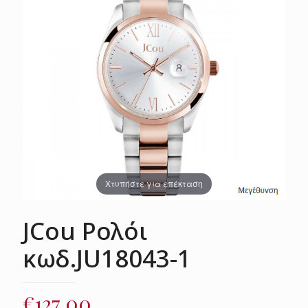
Χτυπήστε για επέκταση
JCou Ρολόι
κωδ.JU18043-1
€
127.00