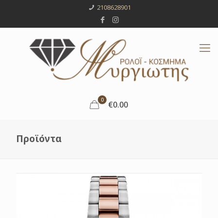
2108628901
0
€0.00
Προϊόντα