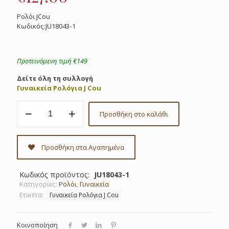
Ρολόι JCou
Κωδικός:JU18043-1
Προτεινόμενη τιμή €149
Δείτε όλη τη συλλογή
Γυναικεία Ρολόγια J Cou
JCou
Προσθήκη στο καλάθι
Ρολόι
κωδ.JU18043-
1
ποσότητα
Προσθήκη στα Αγαπημένα
Κωδικός προϊόντος:
JU18043-1
Κατηγορίες:
Ρολόι
,
Γυναικεία
Ετικέτα:
Γυναικεία Ρολόγια J Cou
Κοινοποίηση