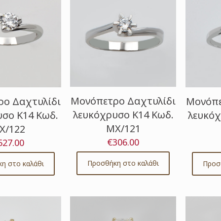
Μονόπετρο Δαχτυλίδι
ο Δαχτυλίδι
Μονόπε
λευκόχρυσο Κ14 Κωδ.
σο Κ14 Κωδ.
λευκόχ
ΜΧ/121
Χ/122
€
306.00
527.00
Προσθήκη στο καλάθι
η στο καλάθι
Προσ