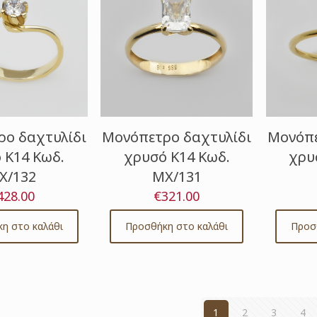
ο δαχτυλίδι
Μονόπε
Μονόπετρο δαχτυλίδι
 Κ14 Κωδ.
χρυ
χρυσό Κ14 Κωδ.
Χ/132
ΜΧ/131
428.00
€
321.00
η στο καλάθι
Προσ
Προσθήκη στο καλάθι
1
2
3
4