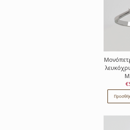
Μονόπετρ
λευκόχρυ
Μ
€
Προσθήκ