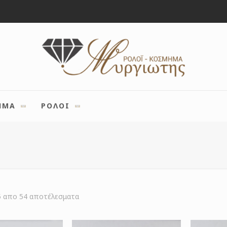
ΗΜΑ
ΡΟΛΟΙ
Sorted
5 απο 54 αποτέλεσματα
by
latest