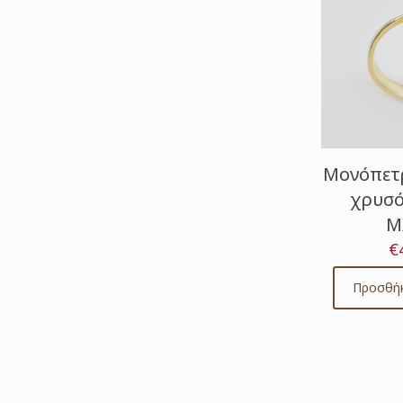
Μονόπετρ
χρυσό
Μ
€
Προσθήκ