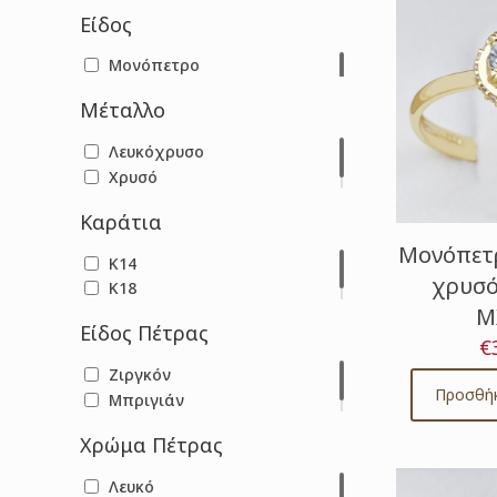
Είδος
Μονόπετρο
Μέταλλο
Λευκόχρυσο
Χρυσό
Καράτια
Μονόπετρ
Κ14
χρυσό
Κ18
Μ
Είδος Πέτρας
€
Ζιργκόν
Προσθήκ
Μπριγιάν
Χρώμα Πέτρας
Λευκό