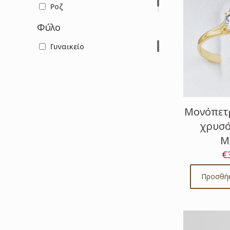
Ροζ
Φύλο
Γυναικείο
Μονόπετρ
χρυσό
Μ
€
Προσθήκ