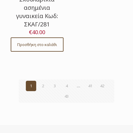
ασημένια
γυναικεία Κωδ:
ΣΚΑΓ/281
€
40.00
Προσθήκη στο καλάθι
1
2
3
4
…
41
42
43