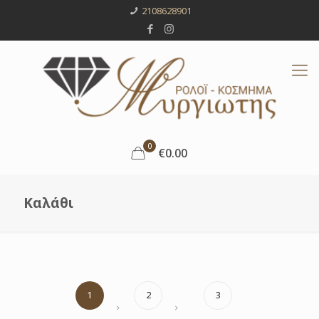
2108628901
0
€0.00
Καλάθι
1
2
3