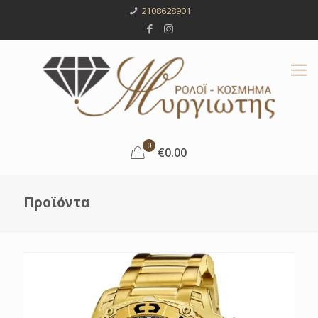
2108628901
0
€0.00
Προϊόντα