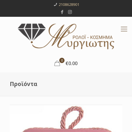
2108628901
0
€0.00
Προϊόντα