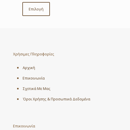
range:
€31.00
Επιλογή
This
through
product
€40.00
has
multiple
variants.
The
options
may
Χρήσιμες Πληροφορίες
be
chosen
on
Αρχική
the
product
Επικοινωνία
page
Σχετικά Με Μας
Όροι Χρήσης & Προσωπικά Δεδομένα
Επικοινωνία