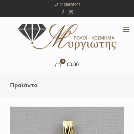
2108628901
0
€0.00
Προϊόντα