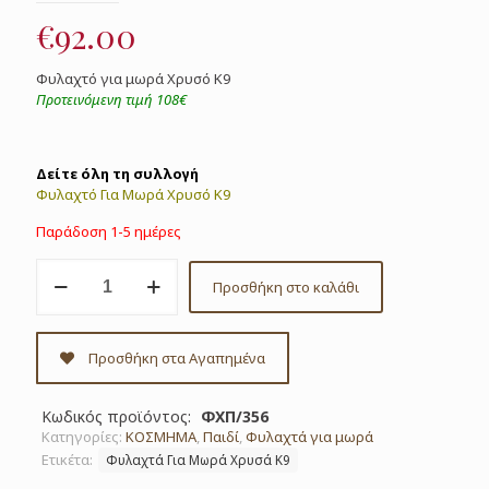
€
92.00
Φυλαχτό για μωρά Χρυσό Κ9
Προτεινόμενη τιμή 108€
Δείτε όλη τη συλλογή
Φυλαχτό Για Μωρά Χρυσό Κ9
Παράδοση 1-5 ημέρες
Φυλαχτό
Προσθήκη στο καλάθι
για
μωρά
χρυσό
Κ9
Προσθήκη στα Αγαπημένα
κωδ.
ΦΧΠ/356
ποσότητα
Κωδικός προϊόντος:
ΦΧΠ/356
Κατηγορίες:
ΚΟΣΜΗΜΑ
,
Παιδί
,
Φυλαχτά για μωρά
Ετικέτα:
Φυλαχτά Για Μωρά Χρυσά Κ9