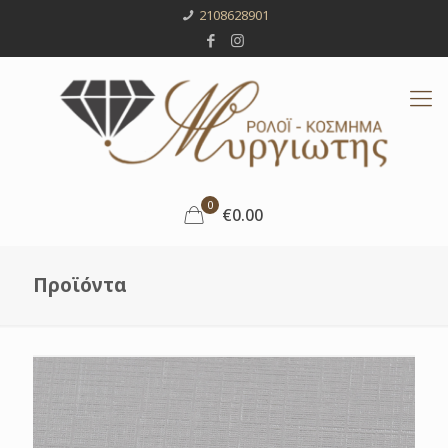
2108628901
0
€0.00
Προϊόντα