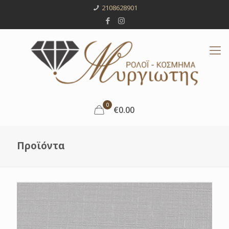
2108628901
0
€0.00
Προϊόντα