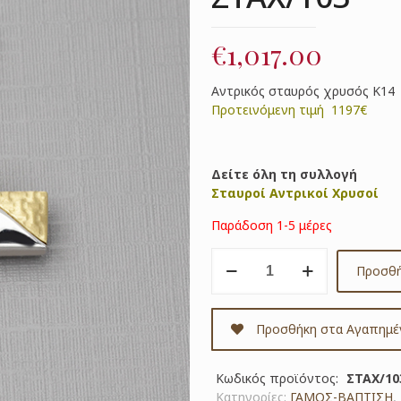
€
1,017.00
Αντρικός σταυρός χρυσός Κ14
Προτεινόμενη τιμή 1197€
Δείτε όλη τη συλλογή
Σταυροί Αντρικοί Χρυσοί
Παράδοση 1-5 μέρες
Σταυρός
Προσθή
χρυσός
Κ14
Κωδ.
Προσθήκη στα Αγαπημέ
ΣΤΑΧ/103
ποσότητα
Κωδικός προϊόντος:
ΣΤΑΧ/10
Κατηγορίες:
ΓΑΜΟΣ-ΒΑΠΤΙΣΗ
,