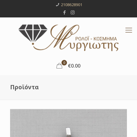
2108628901
0
€0.00
Προϊόντα