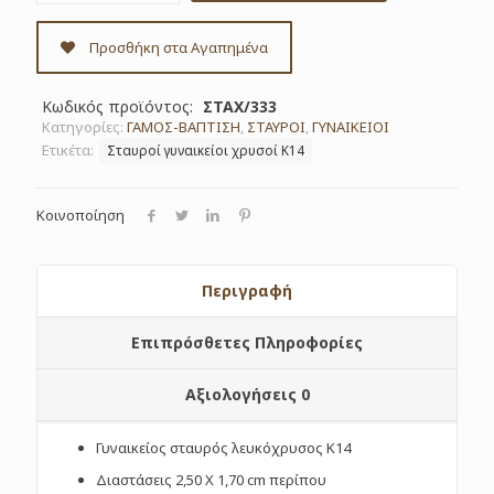
Κωδ.
ΣΤΑΧ/333
Προσθήκη στα Αγαπημένα
ποσότητα
Κωδικός προϊόντος:
ΣΤΑΧ/333
Κατηγορίες:
ΓΑΜΟΣ-ΒΑΠΤΙΣΗ
,
ΣΤΑΥΡΟΙ
,
ΓΥΝΑΙΚΕΙΟΙ
Ετικέτα:
Σταυροί γυναικείοι χρυσοί Κ14
Κοινοποίηση
Περιγραφή
Επιπρόσθετες Πληροφορίες
Αξιολογήσεις
0
Γυναικείος σταυρός λευκόχρυσος Κ14
Διαστάσεις 2,50 Χ 1,70 cm περίπου