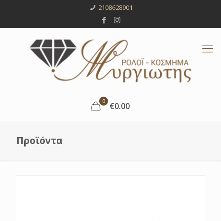
2108628901
0
€0.00
Προϊόντα