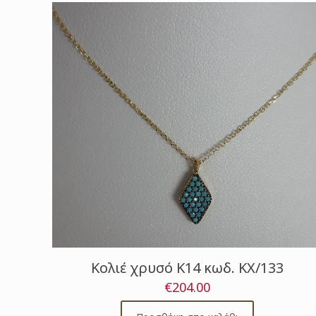
Κολιέ χρυσό Κ14 κωδ. ΚΧ/133
€
204.00