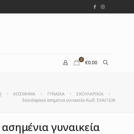
0
€0.00
ή
ΚΟΣΜΗΜΑ
ΓΥΝΑΙΚΑ
ΣΚΟΥΛΑΡΙΚΙΑ
Σκουλαρίκια ασημένια γυναικεία Κωδ: ΣΚΑΓ/236
 ασημένια γυναικεία