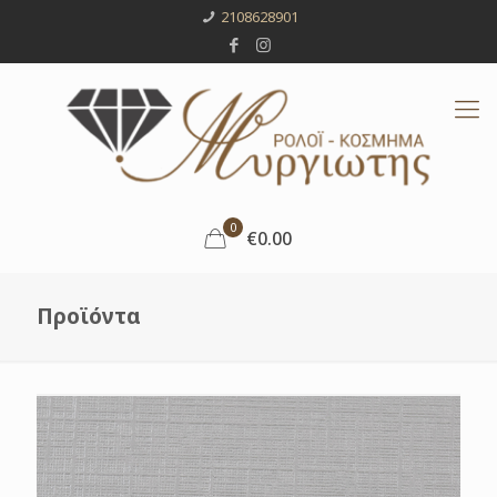
2108628901
0
€0.00
Προϊόντα