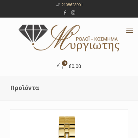
2108628901
0
€0.00
Προϊόντα