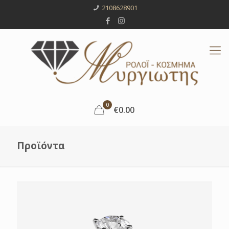
2108628901
0
€0.00
Προϊόντα