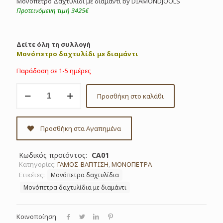
Μονόπετρο Δαχτυλίδι με διαμάντι by DIAMONDJOOLS
Προτεινόμενη τιμή 3425€
Δείτε όλη τη συλλογή
Μονόπετρο δαχτυλίδι με διαμάντι
Παράδοση σε 1-5 ημέρες
Μονόπετρο
Προσθήκη στο καλάθι
Δαχτυλίδι
με
διαμάντι
0.50ct
Προσθήκη στα Αγαπημένα
by
DIAMONDJOOLS
ΚΩΔ.
Κωδικός προϊόντος:
CA01
CA01
Κατηγορίες:
ΓΑΜΟΣ-ΒΑΠΤΙΣΗ
,
ΜΟΝΟΠΕΤΡΑ
ποσότητα
Ετικέτες:
Μονόπετρα δαχτυλίδια
Μονόπετρα δαχτυλίδια με διαμάντι
Κοινοποίηση