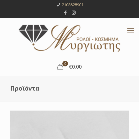
2108628901
0
€0.00
Προϊόντα