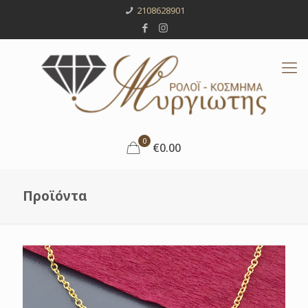
2108628901
0
€0.00
Προϊόντα