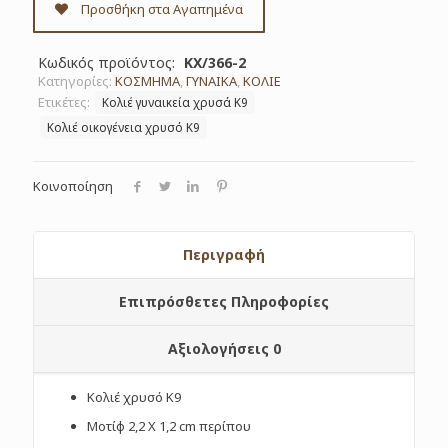
ΚΧ/366-
Προσθήκη στα Αγαπημένα
2
ποσότητα
Κωδικός προϊόντος:
ΚΧ/366-2
Κατηγορίες:
ΚΟΣΜΗΜΑ
,
ΓΥΝΑΙΚΑ
,
ΚΟΛΙΕ
Ετικέτες:
Κολιέ γυναικεία χρυσά Κ9
Κολιέ οικογένεια χρυσό Κ9
Κοινοποίηση
Περιγραφή
Επιπρόσθετες Πληροφορίες
Αξιολογήσεις
0
Κολιέ χρυσό Κ9
Μοτίφ 2,2 Χ 1,2 cm περίπου