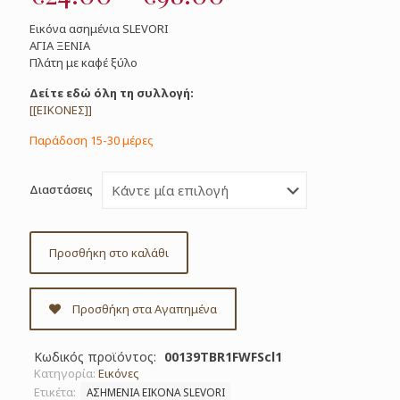
range:
Εικόνα ασημένια SLEVORI
€24.00
ΑΓΙΑ ΞΕΝΙΑ
Πλάτη με καφέ ξύλο
through
€98.00
Δείτε εδώ όλη τη συλλογή:
[[ΕΙΚΟΝΕΣ]]
Παράδοση 15-30 μέρες
Διαστάσεις
Προσθήκη στο καλάθι
Προσθήκη στα Αγαπημένα
Κωδικός προϊόντος:
00139TBR1FWFScl1
Κατηγορία:
Εικόνες
Ετικέτα:
ΑΣΗΜΕΝΙΑ ΕΙΚΟΝΑ SLEVORI