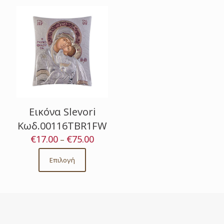
Εικόνα Slevori
Κωδ.00116TBR1FW
€
17.00
€
75.00
Price
–
range:
€17.00
Επιλογή
This
through
product
€75.00
has
multiple
variants.
The
options