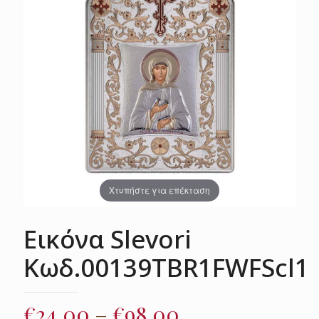
Χτυπήστε για επέκταση
Εικόνα Slevori
Κωδ.00139TBR1FWFScl1
Price
€
24.00
–
€
98.00