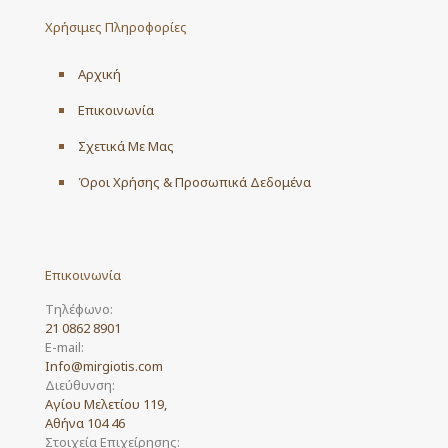
may
Χρήσιμες Πληροφορίες
be
chosen
on
Αρχική
the
product
Επικοινωνία
page
Σχετικά Με Μας
Όροι Χρήσης & Προσωπικά Δεδομένα
Επικοινωνία
Τηλέφωνο:
21 0862 8901
E-mail:
Info@mirgiotis.com
Διεύθυνση:
Αγίου Μελετίου 119,
Αθήνα 104 46
Στοιχεία Επιχείρησης: