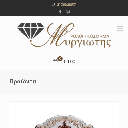
2108628901
0
€0.00
Προϊόντα