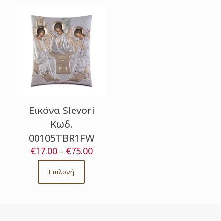
Εικόνα Slevori
Κωδ.
00105TBR1FW
€
17.00
€
75.00
Price
–
range:
€17.00
Επιλογή
This
through
product
€75.00
has
multiple
variants.