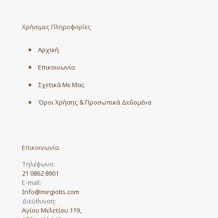
The
options
may
Χρήσιμες Πληροφορίες
be
chosen
on
Αρχική
the
product
Επικοινωνία
page
Σχετικά Με Μας
Όροι Χρήσης & Προσωπικά Δεδομένα
Επικοινωνία
Τηλέφωνο:
21 0862 8901
E-mail:
Info@mirgiotis.com
Διεύθυνση:
Αγίου Μελετίου 119,