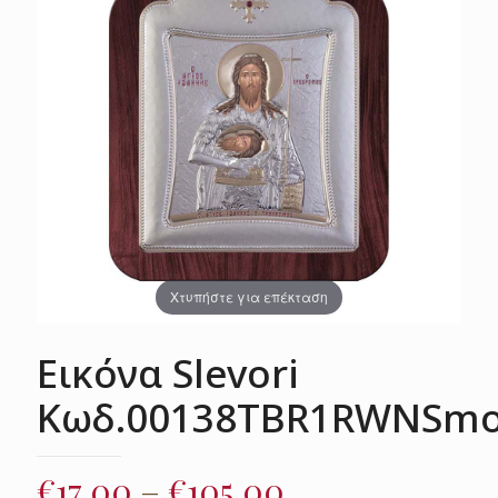
Χτυπήστε για επέκταση
Εικόνα Slevori
Κωδ.00138TBR1RWNSm
Price
€
17.00
–
€
105.00