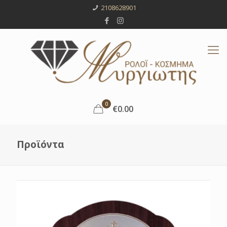
2108628901
0
€0.00
Προϊόντα