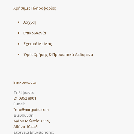
may
Χρήσιμες Πληροφορίες
be
chosen
on
Αρχική
the
product
Επικοινωνία
page
Σχετικά Με Μας
Όροι Χρήσης & Προσωπικά Δεδομένα
Επικοινωνία
Τηλέφωνο:
21 0862 8901
E-mail:
Info@mirgiotis.com
Διεύθυνση:
Αγίου Μελετίου 119,
Αθήνα 104 46
Στοιχεία Επιχείρησης: