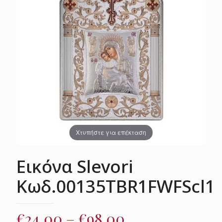
Χτυπήστε για επέκταση
Εικόνα Slevori
Κωδ.00135TBR1FWFScl1
Price
€
24.00
–
€
98.00