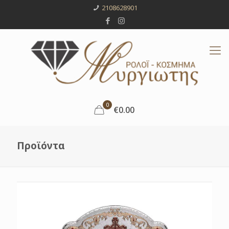
2108628901
0
€0.00
Προϊόντα