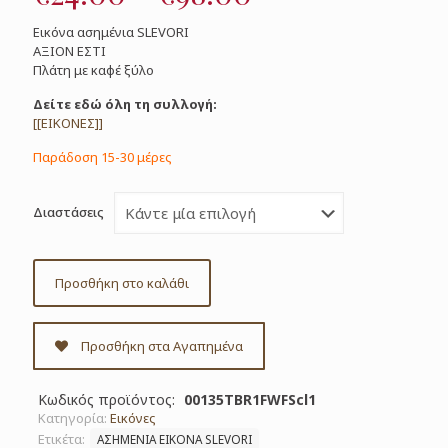
range:
Εικόνα ασημένια SLEVORI
€24.00
ΑΞΙΟΝ ΕΣΤΙ
Πλάτη με καφέ ξύλο
through
€98.00
Δείτε εδώ όλη τη συλλογή:
[[ΕΙΚΟΝΕΣ]]
Παράδοση 15-30 μέρες
Διαστάσεις
Προσθήκη στο καλάθι
Προσθήκη στα Αγαπημένα
Κωδικός προϊόντος:
00135TBR1FWFScl1
Κατηγορία:
Εικόνες
Ετικέτα:
ΑΣΗΜΕΝΙΑ ΕΙΚΟΝΑ SLEVORI