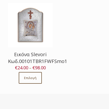
Εικόνα Slevori
Κωδ.00101TBR1FWFSmo1
€
24.00
€
98.00
Price
–
range:
€24.00
Επιλογή
This
through
product
€98.00
has
multiple
variants.
The
options