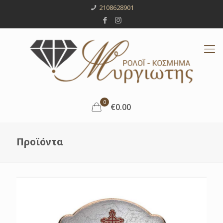
2108628901
0
€0.00
Προϊόντα