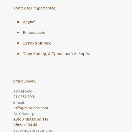
may
Χρήσιμες Πληροφορίες
be
chosen
on
Αρχική
the
product
Επικοινωνία
page
Σχετικά Με Μας
Όροι Χρήσης & Προσωπικά Δεδομένα
Επικοινωνία
Τηλέφωνο:
21 0862 8901
E-mail:
Info@mirgiotis.com
Διεύθυνση:
Αγίου Μελετίου 119,
Αθήνα 104 46
Στοιχεία Επιχείρησης: