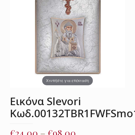
Χτυπήστε για επέκταση
Εικόνα Slevori
Κωδ.00132TBR1FWFSmo
Price
€
24.00
–
€
98.00