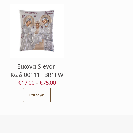
Εικόνα Slevori
Κωδ.00111TBR1FW
€
17.00
€
75.00
Price
–
range:
€17.00
Επιλογή
This
through
product
€75.00
has
multiple
variants.
The
options