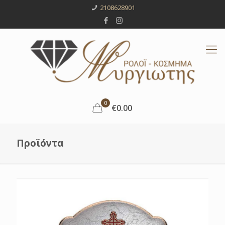
2108628901
0
€0.00
Προϊόντα