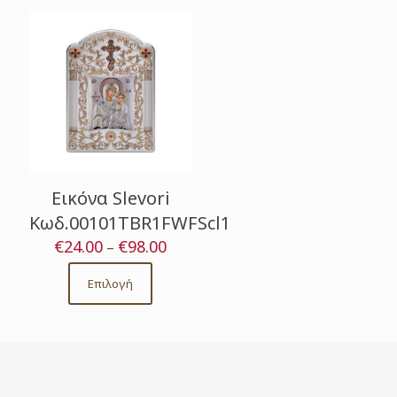
Εικόνα Slevori
Κωδ.00101TBR1FWFScl1
€
24.00
€
98.00
Price
–
range:
€24.00
Επιλογή
This
through
product
€98.00
has
multiple
variants.
The
options