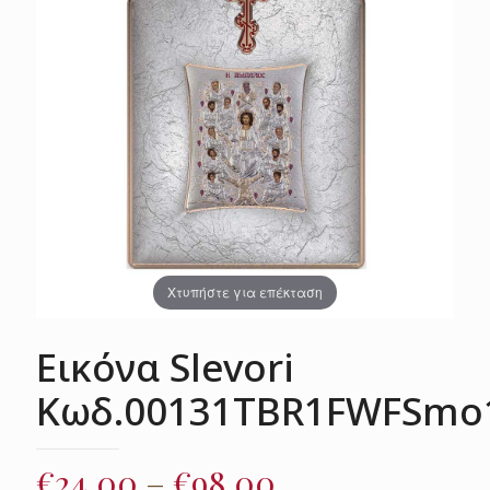
Χτυπήστε για επέκταση
Εικόνα Slevori
Κωδ.00131TBR1FWFSmo
Price
€
24.00
–
€
98.00