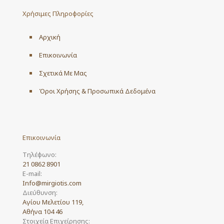
may
Χρήσιμες Πληροφορίες
be
chosen
on
Αρχική
the
product
Επικοινωνία
page
Σχετικά Με Μας
Όροι Χρήσης & Προσωπικά Δεδομένα
Επικοινωνία
Τηλέφωνο:
21 0862 8901
E-mail:
Info@mirgiotis.com
Διεύθυνση:
Αγίου Μελετίου 119,
Αθήνα 104 46
Στοιχεία Επιχείρησης: