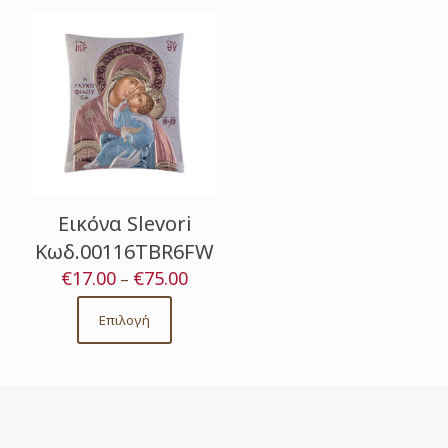
Εικόνα Slevori
Κωδ.00116TBR6FW
€
17.00
€
75.00
Price
–
range:
€17.00
Επιλογή
This
through
product
€75.00
has
multiple
variants.
The
options