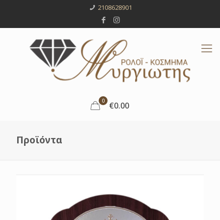
2108628901
0
€0.00
Προϊόντα