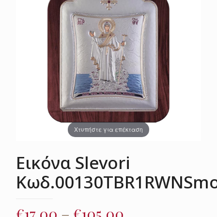
Χτυπήστε για επέκταση
Εικόνα Slevori
Κωδ.00130TBR1RWNSm
Price
€
17.00
–
€
105.00