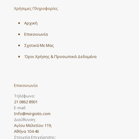
may
Χρήσιμες Πληροφορίες
be
chosen
on
Αρχική
the
product
Επικοινωνία
page
Σχετικά Με Μας
Όροι Χρήσης & Προσωπικά Δεδομένα
Επικοινωνία
Τηλέφωνο:
21 0862 8901
E-mail:
Info@mirgiotis.com
Διεύθυνση:
Αγίου Μελετίου 119,
Αθήνα 104 46
Στοιχεία Επιχείρησης: