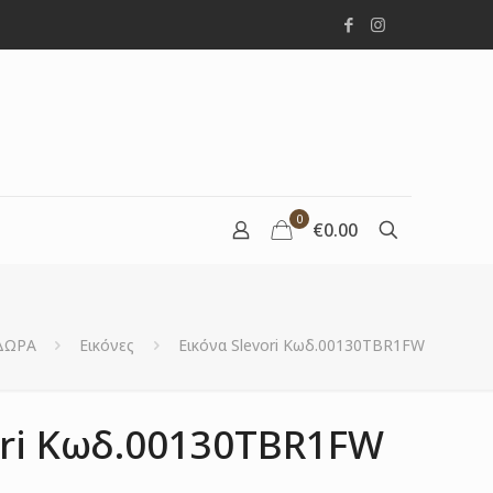
0
€0.00
ΔΩΡΑ
Εικόνες
Εικόνα Slevori Κωδ.00130TBR1FW
ori Κωδ.00130TBR1FW