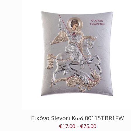
Εικόνα Slevori Κωδ.00115TBR1FW
€
17.00
€
75.00
Price
–