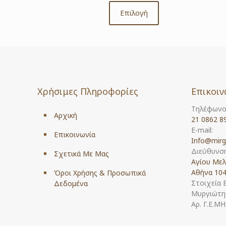
range:
€17.00
Επιλογή
This
through
product
€75.00
has
multiple
variants.
The
options
Χρήσιμες Πληροφορίες
Επικοιν
may
be
Τηλέφωνο
chosen
Αρχική
21 0862 8
on
E-mail:
the
Επικοινωνία
Info@mirg
product
Διεύθυνση
Σχετικά Με Μας
page
Αγίου Μελ
Αθήνα 104
Όροι Χρήσης & Προσωπικά
Στοιχεία 
Δεδομένα
Μυργιώτης
Αρ. Γ.Ε.Μ