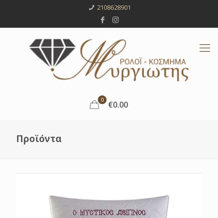
2108628901
0
€0.00
Προϊόντα