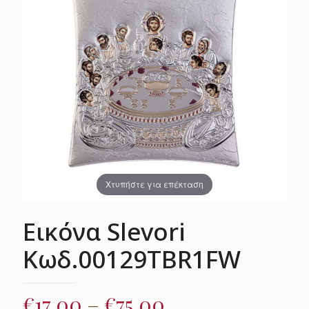
Χτυπήστε για επέκταση
Εικόνα Slevori
Κωδ.00129TBR1FW
Price
€
17.00
–
€
75.00