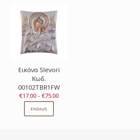
Εικόνα Slevori
Κωδ.
00102TBR1FW
€
17.00
€
75.00
Price
–
range:
€17.00
Επιλογή
This
through
product
€75.00
has
multiple
variants.