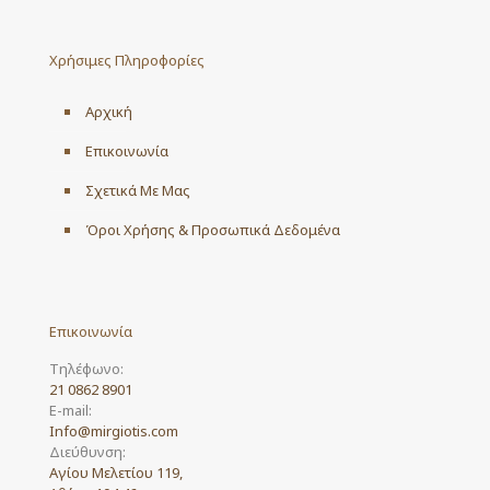
The
options
may
Χρήσιμες Πληροφορίες
be
chosen
on
Αρχική
the
product
Επικοινωνία
page
Σχετικά Με Μας
Όροι Χρήσης & Προσωπικά Δεδομένα
Επικοινωνία
Τηλέφωνο:
21 0862 8901
E-mail:
Info@mirgiotis.com
Διεύθυνση:
Αγίου Μελετίου 119,