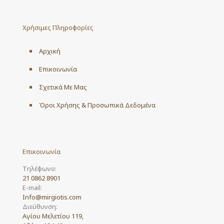
The
options
may
Χρήσιμες Πληροφορίες
be
chosen
on
Αρχική
the
product
Επικοινωνία
page
Σχετικά Με Μας
Όροι Χρήσης & Προσωπικά Δεδομένα
Επικοινωνία
Τηλέφωνο:
21 0862 8901
E-mail:
Info@mirgiotis.com
Διεύθυνση:
Αγίου Μελετίου 119,