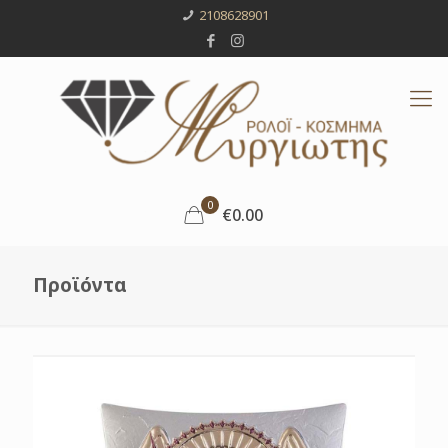
2108628901
0
€0.00
Προϊόντα