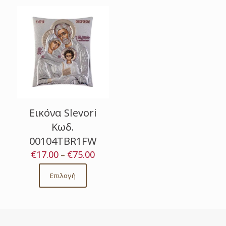
Εικόνα Slevori
Κωδ.
00104TBR1FW
€
17.00
€
75.00
Price
–
range:
€17.00
Επιλογή
This
through
product
€75.00
has
multiple
variants.