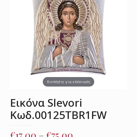
Χτυπήστε για επέκταση
Εικόνα Slevori
Κωδ.00125TBR1FW
Price
€
17.00
–
€
75.00