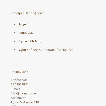
The
options
may
Χρήσιμες Πληροφορίες
be
chosen
on
Αρχική
the
product
Επικοινωνία
page
Σχετικά Με Μας
Όροι Χρήσης & Προσωπικά Δεδομένα
Επικοινωνία
Τηλέφωνο:
21 0862 8901
E-mail:
Info@mirgiotis.com
Διεύθυνση:
Αγίου Μελετίου 119,