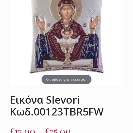
Χτυπήστε για επέκταση
Εικόνα Slevori
Κωδ.00123TBR5FW
Price
€
17.00
–
€
75.00