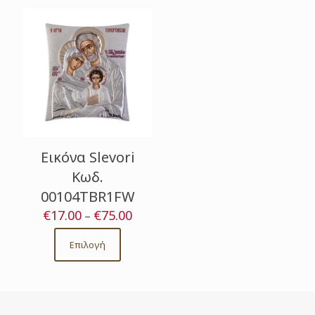
Εικόνα Slevori
Κωδ.
00104TBR1FW
€
17.00
€
75.00
Price
–
range:
€17.00
Επιλογή
This
through
product
€75.00
has
multiple
variants.