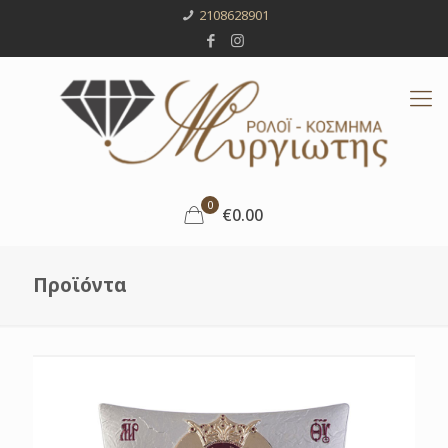
2108628901
0
€0.00
Προϊόντα