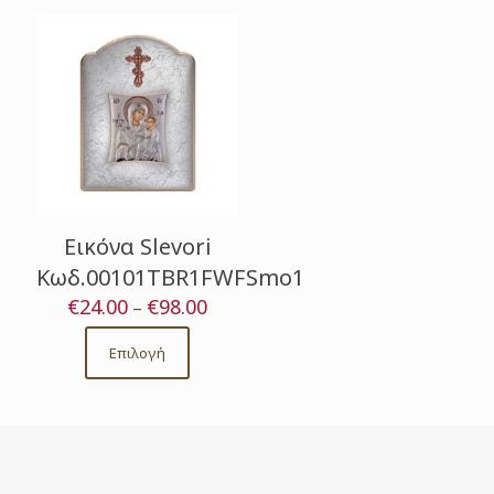
Εικόνα Slevori
Κωδ.00101TBR1FWFSmo1
€
24.00
€
98.00
Price
–
range:
€24.00
Επιλογή
This
through
product
€98.00
has
multiple
variants.
The
options