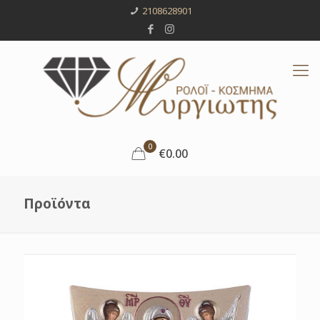
2108628901
0
€0.00
Προϊόντα