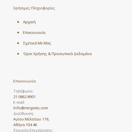
may
Χρήσιμες Πληροφορίες
be
chosen
on
Αρχική
the
product
Επικοινωνία
page
Σχετικά Με Μας
Όροι Χρήσης & Προσωπικά Δεδομένα
Επικοινωνία
Τηλέφωνο:
21 0862 8901
E-mail:
Info@mirgiotis.com
Διεύθυνση:
Αγίου Μελετίου 119,
Αθήνα 104 46
Στοιχεία Επιχείρησης: