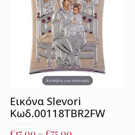
Χτυπήστε για επέκταση
Εικόνα Slevori
Κωδ.00118TBR2FW
Price
€
17.00
–
€
75.00