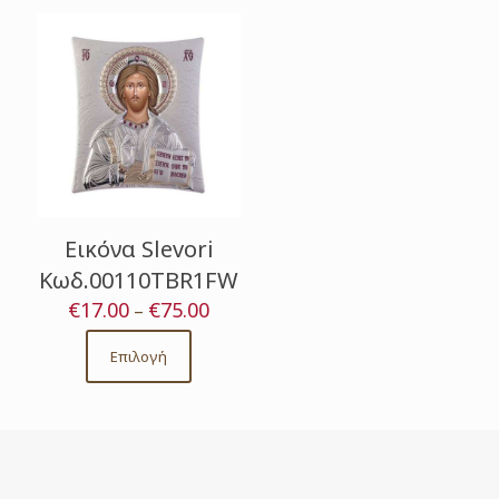
Εικόνα Slevori
Κωδ.00110TBR1FW
€
17.00
€
75.00
Price
–
range:
€17.00
Επιλογή
This
through
product
€75.00
has
multiple
variants.
The
options