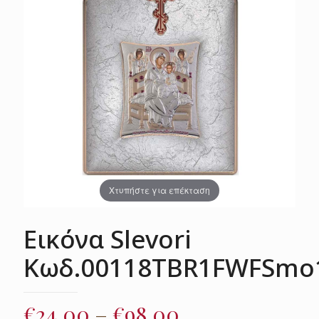
Χτυπήστε για επέκταση
Εικόνα Slevori
Κωδ.00118TBR1FWFSmo
Price
€
24.00
–
€
98.00