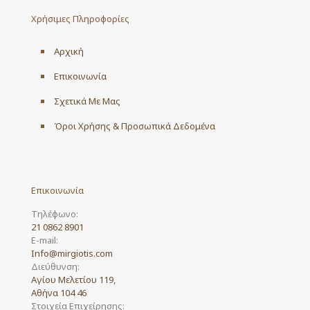
may
Χρήσιμες Πληροφορίες
be
chosen
on
Αρχική
the
product
Επικοινωνία
page
Σχετικά Με Μας
Όροι Χρήσης & Προσωπικά Δεδομένα
Επικοινωνία
Τηλέφωνο:
21 0862 8901
E-mail:
Info@mirgiotis.com
Διεύθυνση:
Αγίου Μελετίου 119,
Αθήνα 104 46
Στοιχεία Επιχείρησης: