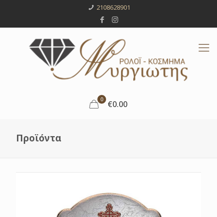
2108628901
0
€0.00
Προϊόντα