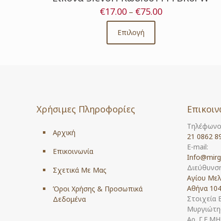
€
17.00
€
75.00
Price
–
range:
€17.00
Επιλογή
This
through
product
€75.00
has
multiple
variants.
The
options
Χρήσιμες Πληροφορίες
Επικοιν
may
be
Τηλέφωνο
chosen
Αρχική
21 0862 8
on
E-mail:
the
Επικοινωνία
Info@mirg
product
Διεύθυνση
Σχετικά Με Μας
page
Αγίου Μελ
Αθήνα 104
Όροι Χρήσης & Προσωπικά
Στοιχεία 
Δεδομένα
Μυργιώτης
Αρ. Γ.Ε.Μ