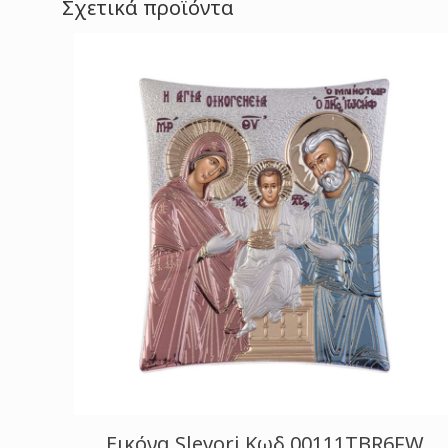
Σχετικά προϊόντα
Εικόνα Slevori Κωδ.00111TBR6FW