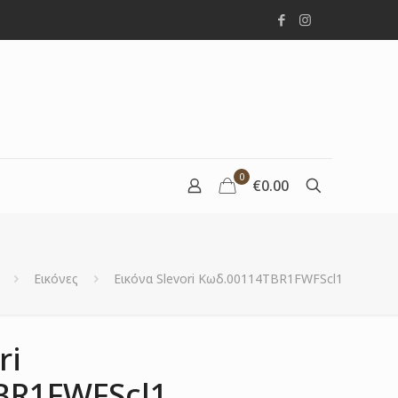
0
€0.00
Εικόνες
Εικόνα Slevori Κωδ.00114TBR1FWFScl1
ri
BR1FWFScl1