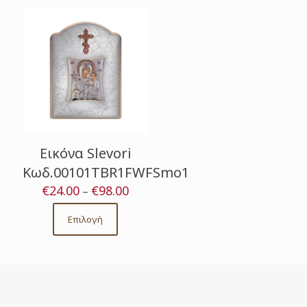
Εικόνα Slevori
Κωδ.00101TBR1FWFSmo1
€
24.00
€
98.00
Price
–
range:
€24.00
Επιλογή
This
through
product
€98.00
has
multiple
variants.
The
options