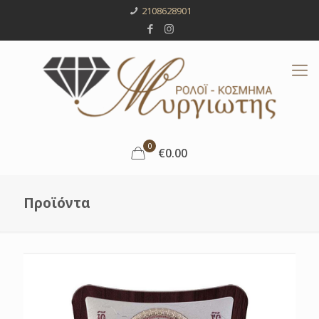
2108628901
0
€0.00
Προϊόντα