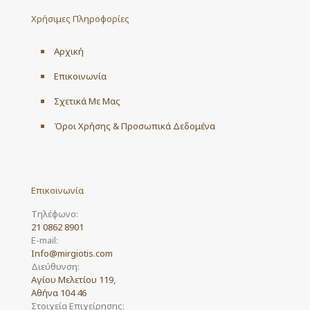
may
Χρήσιμες Πληροφορίες
be
chosen
on
Αρχική
the
product
Επικοινωνία
page
Σχετικά Με Μας
Όροι Χρήσης & Προσωπικά Δεδομένα
Επικοινωνία
Τηλέφωνο:
21 0862 8901
E-mail:
Info@mirgiotis.com
Διεύθυνση:
Αγίου Μελετίου 119,
Αθήνα 104 46
Στοιχεία Επιχείρησης: