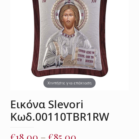
Χτυπήστε για επέκταση
Εικόνα Slevori
Κωδ.00110TBR1RW
Price
€
18.00
–
€
85.00