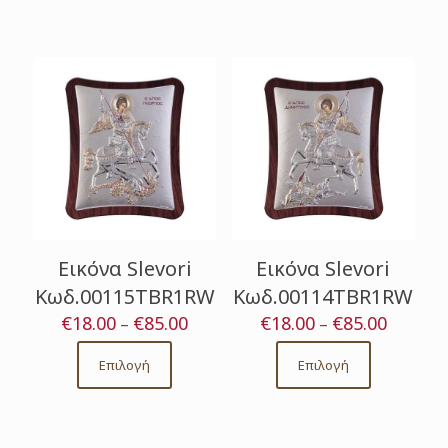
Εικόνα Slevori
Εικόνα Slevori
Κωδ.00115TBR1RW
Κωδ.00114TBR1RW
€
18.00
€
85.00
Price
€
18.00
€
85.00
Price
–
–
range:
range:
€18.00
€18.00
Επιλογή
Επιλογή
This
This
through
through
product
product
€85.00
€85.00
has
has
multiple
multiple