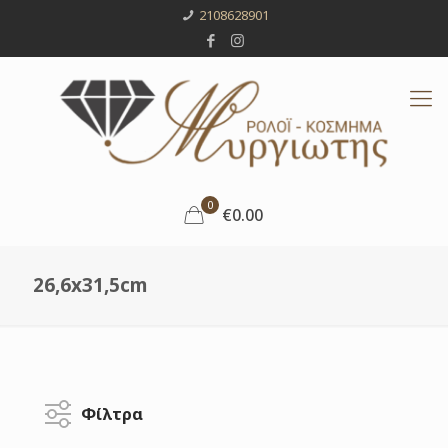
2108628901
0
€0.00
26,6x31,5cm
Φίλτρα