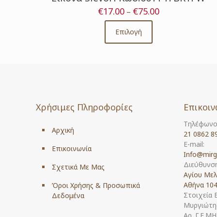
€
17.00
€
75.00
Price
–
range:
€17.00
Επιλογή
This
through
product
€75.00
has
multiple
variants.
The
options
Χρήσιμες Πληροφορίες
Επικοιν
may
be
Τηλέφωνο
chosen
Αρχική
21 0862 8
on
E-mail:
the
Επικοινωνία
Info@mirg
product
Διεύθυνση
Σχετικά Με Μας
page
Αγίου Μελ
Αθήνα 104
Όροι Χρήσης & Προσωπικά
Στοιχεία 
Δεδομένα
Μυργιώτης
Αρ. Γ.Ε.Μ