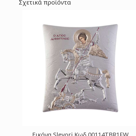
Σχετικά προϊόντα
Εικόνα Slevori Κωδ.00114TBR1FW