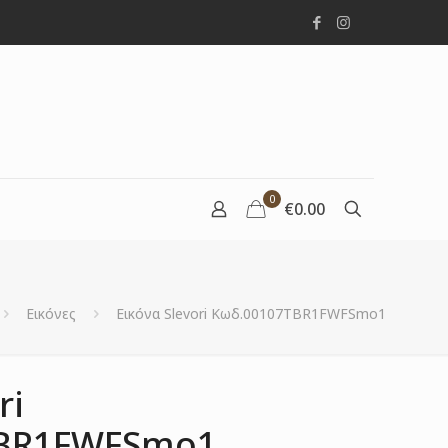
0
€0.00
Εικόνες
Εικόνα Slevori Κωδ.00107TBR1FWFSmo1
ri
TBR1FWFSmo1