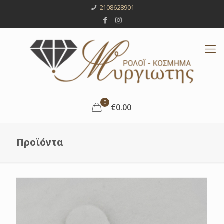
2108628901
0
€0.00
Προϊόντα