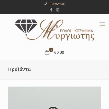
2108628901
0
€0.00
Προϊόντα