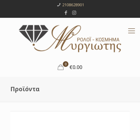
2108628901
0
€0.00
Προϊόντα