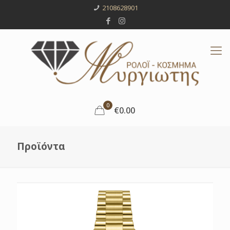
2108628901
0
€0.00
Προϊόντα