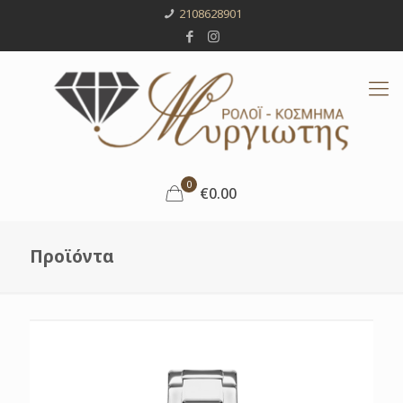
2108628901
0
€0.00
Προϊόντα