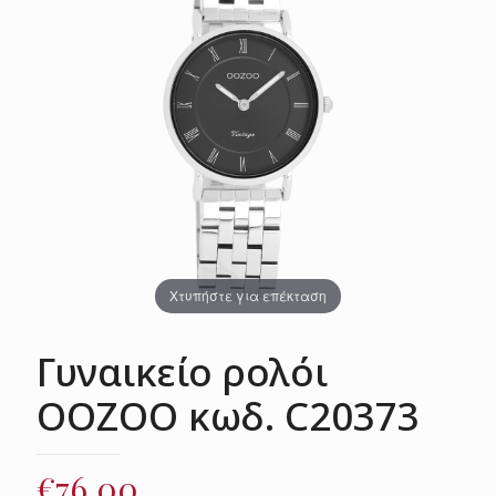
Χτυπήστε για επέκταση
Γυναικείο ρολόι
OOZOO κωδ. C20373
€
76.00