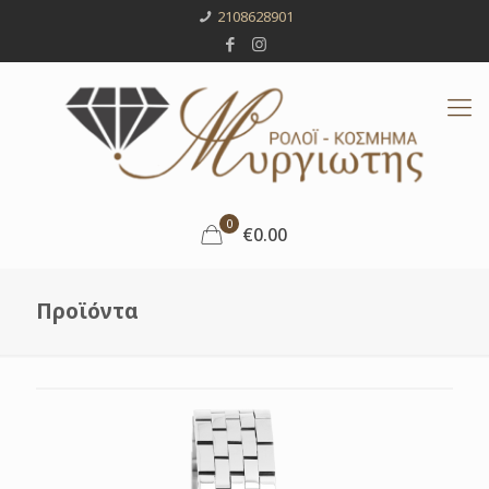
2108628901
0
€0.00
Προϊόντα