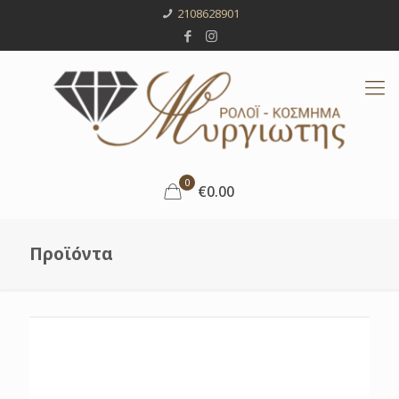
2108628901
0
€0.00
Προϊόντα