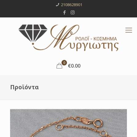
2108628901
0
€0.00
Προϊόντα