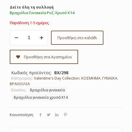
Δείτε όλη τη συλλογή
Βραχιόλια Γυναικεία Ροζ-Χρυσό Κ14
Παράδοση 1-5 ημέρες
Βραχιόλι
Προσθήκη στο καλάθι
χρυσό
Κ14
κωδ.
ΒΧ/298
Προσθήκη στα Αγαπημένα
ποσότητα
Κωδικός προϊόντος:
ΒΧ/298
Κατηγορίες:
Valentine's Day Collection
,
ΚΟΣΜΗΜΑ
,
ΓΥΝΑΙΚΑ
,
ΒΡΑΧΙΟΛΙΑ
Ετικέτες:
Βραχιόλια γυναικεία
Βραχιόλια γυναικεία χρυσά Κ14
Κοινοποίηση