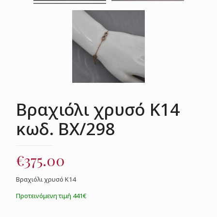
Βραχιόλι χρυσό Κ14
κωδ. ΒΧ/298
€
375.00
Βραχιόλι χρυσό Κ14
Προτεινόμενη τιμή 441€