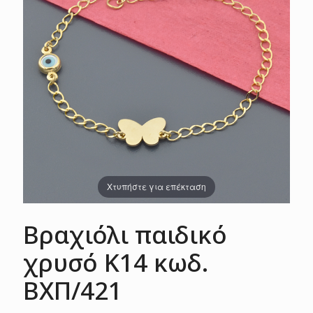
Χτυπήστε για επέκταση
Βραχιόλι παιδικό
χρυσό Κ14 κωδ.
ΒΧΠ/421