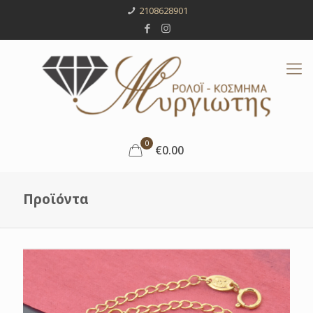
2108628901
0
€0.00
Προϊόντα