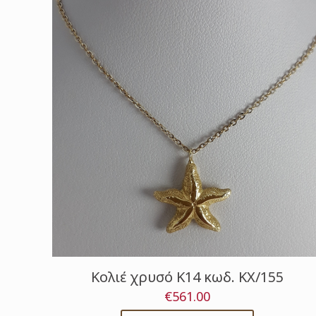
Κολιέ χρυσό Κ14 κωδ. ΚΧ/155
€
561.00