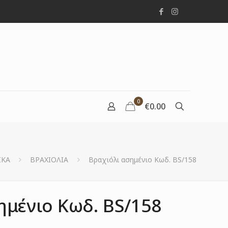
0
€0.00
ΙΚΑ
ΒΡΑΧΙΟΛΙΑ
Βραχιόλι ασημένιο Κωδ. BS/158
ημένιο Κωδ. BS/158