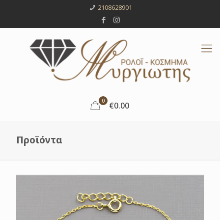
2108628901
0
€0.00
Προϊόντα