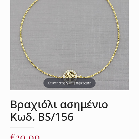
Χτυπήστε για επέκταση
Βραχιόλι ασημένιο
Κωδ. BS/156
€
20.00