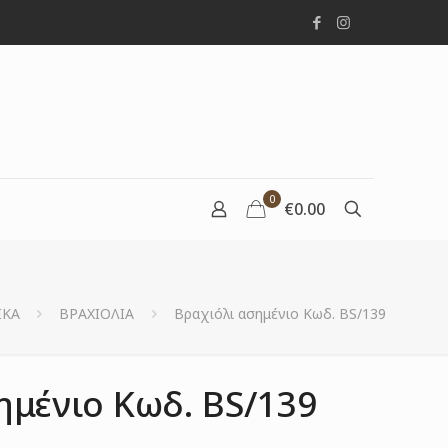
0
€0.00
ΙΚΑ
ΒΡΑΧΙΟΛΙΑ
Βραχιόλι ασημένιο Κωδ. BS/139
ημένιο Κωδ. BS/139