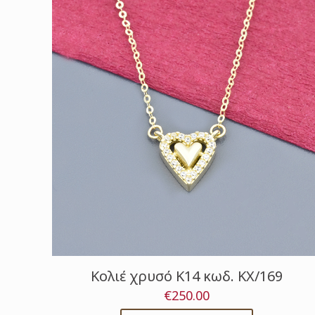
Κολιέ χρυσό Κ14 κωδ. ΚΧ/169
€
250.00