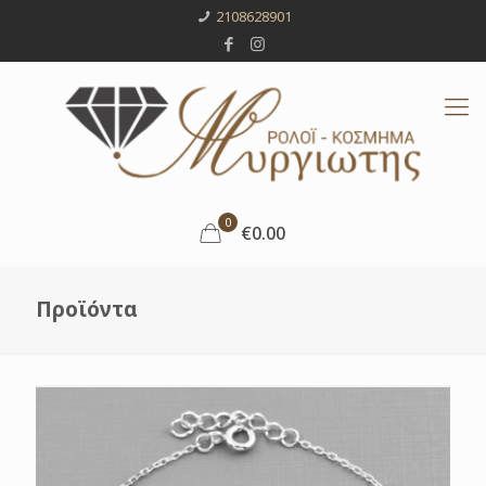
2108628901
0
€0.00
Προϊόντα