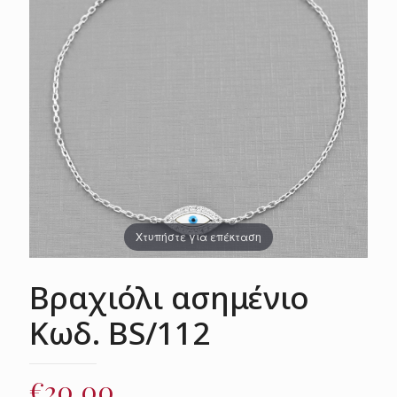
Χτυπήστε για επέκταση
Βραχιόλι ασημένιο
Κωδ. BS/112
€
20.00