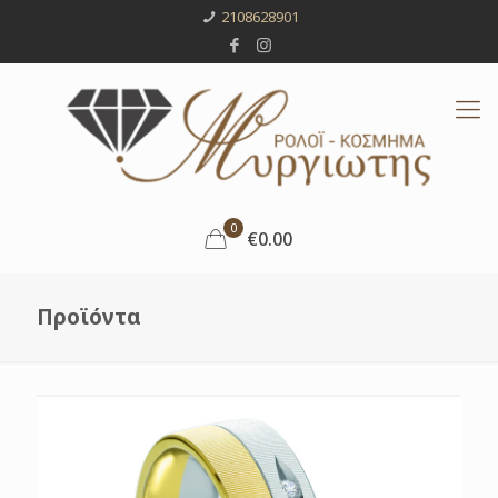
2108628901
0
€0.00
Προϊόντα