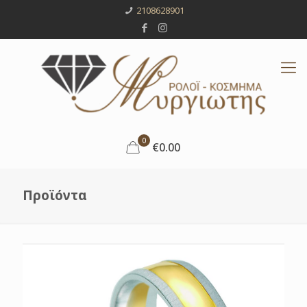
2108628901
0
€0.00
Προϊόντα