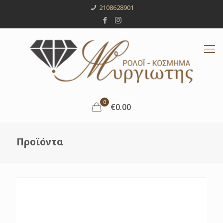
2108628901
0
€0.00
Προϊόντα